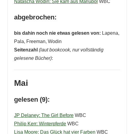
Natascha Wodin: Sie kam aus Mariupol
WBC
abgebrochen:
bis dahin noch nie etwas gelesen von:
Lapena,
Pala, Freeman, Wodin
Seitenzahl
(laut bookcook, nur vollständig
gelesene Bücher)
:
Mai
gelesen (9):
JP Delaney: The Girl Before
WBC
Philip Kerr: Winterpferde
WBC
Lisa Moore: Das Glück hat vier Farben
WBC