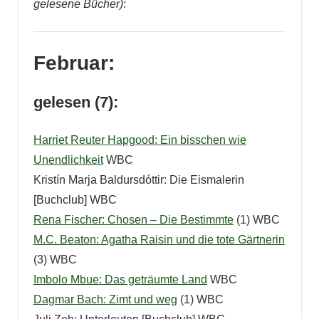
gelesene Bücher)
:
Februar:
gelesen (7):
Harriet Reuter Hapgood: Ein bisschen wie
Unendlichkeit
WBC
Kristín Marja Baldursdóttir
: Die Eismalerin
[Buchclub] WBC
Rena Fischer: Chosen – Die Bestimmte
(1) WBC
M.C. Beaton: Agatha Raisin und die tote Gärtnerin
(3) WBC
Imbolo Mbue: Das geträumte Land
WBC
Dagmar Bach: Zimt und weg
(1) WBC