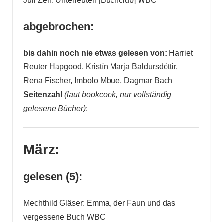
Juli Zeh: Unterleuten [Buchclub] WBC
abgebrochen:
bis dahin noch nie etwas gelesen von:
Harriet
Reuter Hapgood,
Kristín Marja Baldursdóttir,
Rena Fischer, Imbolo Mbue, Dagmar Bach
Seitenzahl
(laut bookcook, nur vollständig
gelesene Bücher)
:
März:
gelesen (5):
Mechthild Gläser: Emma, der Faun und das
vergessene Buch WBC