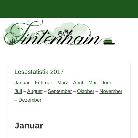
Zum
Bücher,
MENÜ
Inhalt
Tintenhain
Rezensionen
springen
und
–
mehr
Der
Buchblog
Lesestatistik 2017
Januar
–
Februar
–
März
–
April
–
Mai
–
Juni
–
Juli
–
August
–
September
–
Oktober
–
November
–
Dezember
Januar