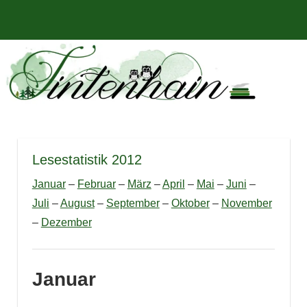
Zum
Bücher,
MENÜ
Inhalt
Tintenhain
Rezensionen
springen
und
–
mehr
Der
Buchblog
Lesestatistik 2012
Januar
–
Februar
–
März
–
April
–
Mai
–
Juni
–
Juli
–
August
–
September
–
Oktober
–
November
–
Dezember
Januar