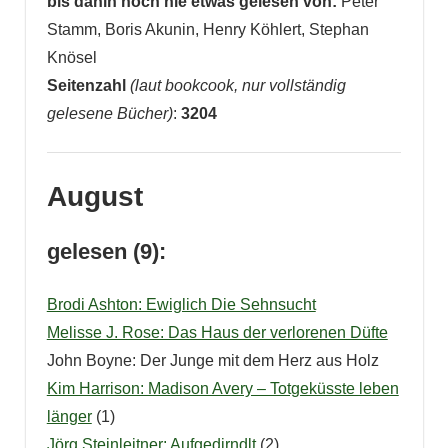
bis dahin noch nie etwas gelesen von:
Peter
Stamm, Boris Akunin, Henry Köhlert, Stephan
Knösel
Seitenzahl
(laut bookcook, nur vollständig
gelesene Bücher)
:
3204
August
gelesen (9):
Brodi Ashton: Ewiglich Die Sehnsucht
Melisse J. Rose: Das Haus der verlorenen Düfte
John Boyne: Der Junge mit dem Herz aus Holz
Kim Harrison: Madison Avery – Totgeküsste leben
länger
(1)
Jörg Steinleitner: Aufgedirndlt
(2)