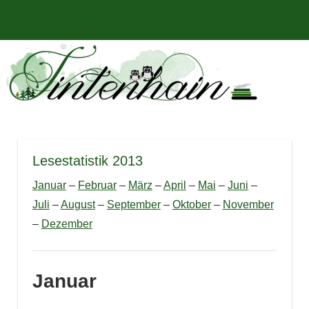
Zum
Bücher,
MENÜ
Inhalt
Tintenhain
Rezensionen
springen
und
–
mehr
Der
Buchblog
Lesestatistik 2013
Januar
–
Februar
–
März
–
April
–
Mai
–
Juni
–
Juli
–
August
–
September
–
Oktober
–
November
–
Dezember
Januar