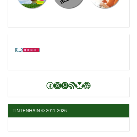
Facebook
Instagram
Goodreads
RSS-Feed
Bluesky
WordPress
TINTENHAIN © 2011-2026