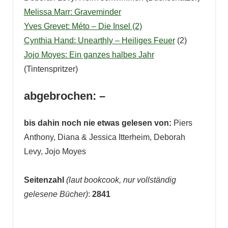
Melissa Marr: Graveminder
Yves Grevet: Méto – Die Insel (2)
Cynthia Hand: Unearthly – Heiliges Feuer
(2)
Jojo Moyes: Ein ganzes halbes Jahr
(Tintenspritzer)
abgebrochen: –
bis dahin noch nie etwas gelesen von:
Piers
Anthony, Diana & Jessica Itterheim, Deborah
Levy, Jojo Moyes
Seitenzahl
(laut bookcook, nur vollständig
gelesene Bücher)
:
2841