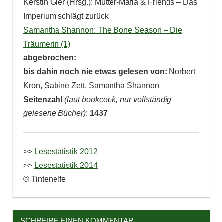
Kerstin Gier (Hrsg.): Mütter-Mafia & Friends – Das
Imperium schlägt zurück
Samantha Shannon: The Bone Season – Die
Träumerin (1)
abgebrochen:
bis dahin noch nie etwas gelesen von:
Norbert
Kron, Sabine Zett, Samantha Shannon
Seitenzahl
(laut bookcook, nur vollständig
gelesene Bücher)
:
1437
>>
Lesestatistik 2012
>>
Lesestatistik 2014
© Tintenelfe
SCHREIBE EINEN KOMMENTAR