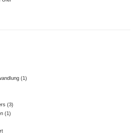
wandlung (1)
rs (3)
n (1)
rt