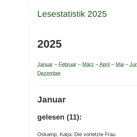
Lesestatistik 2025
2025
Januar
–
Februar
–
März
–
April
–
Mai
–
Jun
Dezember
Januar
gelesen (11):
Oskamp, Katja: Die vorletzte Frau