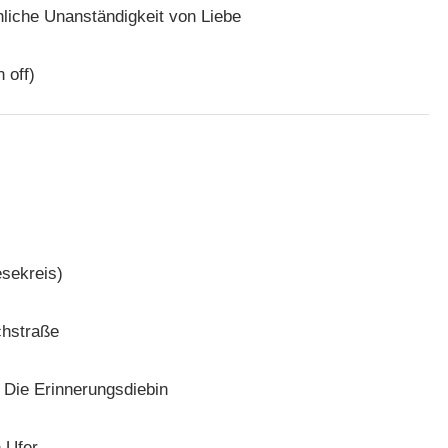
liche Unanständigkeit von Liebe
 off)
esekreis)
chstraße
– Die Erinnerungsdiebin
 Ufer