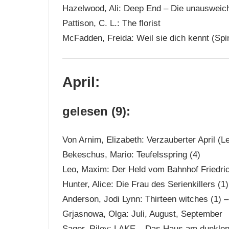
Hazelwood, Ali: Deep End – Die unausweich
Pattison, C. L.: The florist
McFadden, Freida: Weil sie dich kennt (Spin
April:
gelesen (9):
Von Arnim, Elizabeth: Verzauberter April (L
Bekeschus, Mario: Teufelsspring (4)
Leo, Maxim: Der Held vom Bahnhof Friedri
Hunter, Alice: Die Frau des Serienkillers (1)
Anderson, Jodi Lynn: Thirteen witches (1) 
Grjasnowa, Olga: Juli, August, September
Sager, Riley: LAKE – Das Haus am dunklen