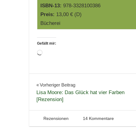
ISBN-13:
978-3328100386
Preis:
13,00 € (D)
Bücherei
Gefällt mir:
Wird
geladen …
Bücher
Lesen
Beitragsnavigation
Vorheriger Beitrag
Lisa Moore: Das Glück hat vier Farben
Literatur
[Rezension]
Psychothriller
Rezension
12. Mai 2017
Tintenhain
Rezensionen
14 Kommentare
Spannung
Thriller