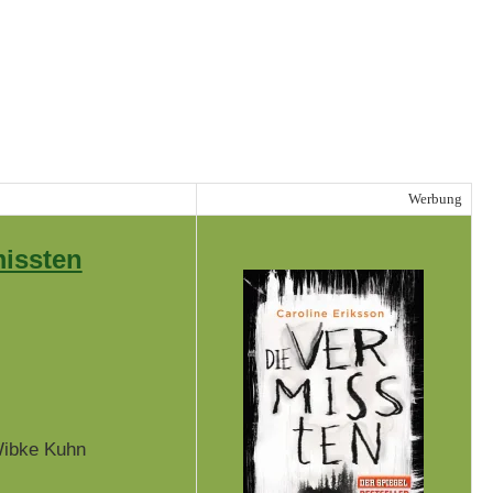
Werbung
missten
ibke Kuhn