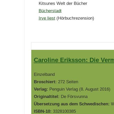
Kitsunes Welt der Bücher
Bücherstadt
Irve liest
(Hörbuchrezension)
Caroline Eriksson: Die Ver
Einzelband
Broschiert:
272 Seiten
Verlag:
Penguin Verlag (8. August 2016)
Originaltitel:
De Försvunna
Übersetzung aus dem Schwedischen:
W
ISBN-10:
3328100385