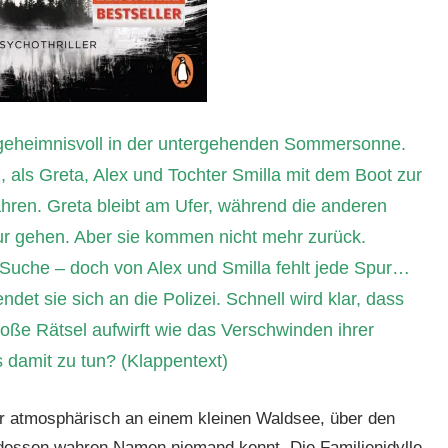
geheimnisvoll in der untergehenden Sommersonne.
 als Greta, Alex und Tochter Smilla mit dem Boot zur
fahren. Greta bleibt am Ufer, während die anderen
ur gehen. Aber sie kommen nicht mehr zurück.
 Suche – doch von Alex und Smilla fehlt jede Spur…
et sie sich an die Polizei. Schnell wird klar, dass
ße Rätsel aufwirft wie das Verschwinden ihrer
 damit zu tun? (Klappentext)
hr atmosphärisch an einem kleinen Waldsee, über den
dessen wahren Namen niemand kennt. Die Familienidylle,