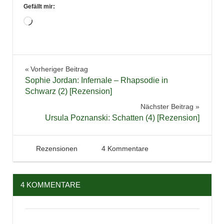
Gefällt mir:
Wird
geladen …
Bücher
Beitragsnavigation
Vorheriger Beitrag
Buchtipps
Sophie Jordan: Infernale – Rhapsodie in
Damaskus
Schwarz (2) [Rezension]
Kinderbuch
Nächster Beitrag
Ursula Poznanski: Schatten (4) [Rezension]
Lesen
Literatur
Märchen
20. April 2017
Tintenhain
Rezensionen
4 Kommentare
Rezension
Syrien
4 KOMMENTARE