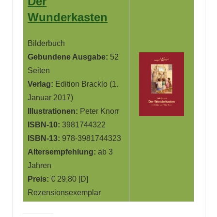
Der
Wunderkasten
Bilderbuch
Gebundene Ausgabe:
52
Seiten
Verlag:
Edition Bracklo (1.
Januar 2017)
Illustrationen:
Peter Knorr
ISBN-10:
3981744322
ISBN-13:
978-3981744323
Altersempfehlung:
ab 3
Jahren
Preis:
€ 29,80 [D]
Rezensionsexemplar