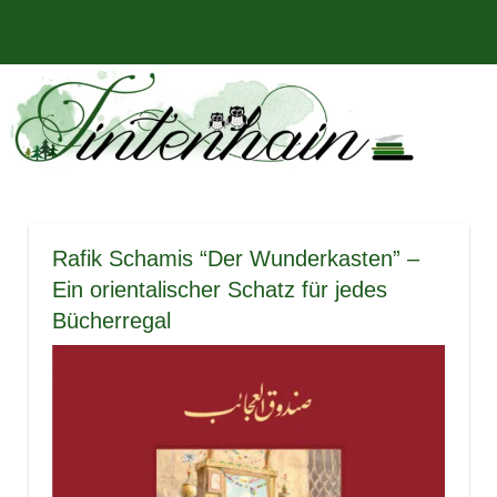
Zum
Bücher,
MENÜ
Inhalt
Tintenhain
Rezensionen
springen
und
–
mehr
Der
Buchblog
Rafik Schamis “Der Wunderkasten” –
Ein orientalischer Schatz für jedes
Bücherregal