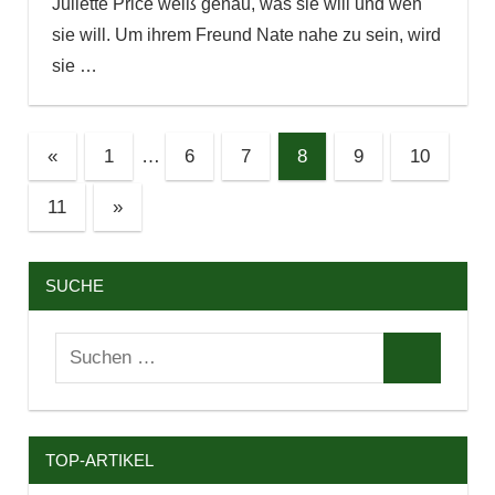
Juliette Price weiß genau, was sie will und wen
sie will. Um ihrem Freund Nate nahe zu sein, wird
sie
…
Seitennummerierung
Vorherige
«
1
…
6
7
8
9
10
Beiträge
der
Nächste
11
»
Beiträge
Beiträge
SUCHE
Suchen
Suchen
nach:
TOP-ARTIKEL