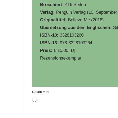
Broschiert:
416 Seiten
Verlag:
Penguin Verlag (10. September
Originaltitel:
Believe Me (2018)
Übersetzung aus dem
Englischen:
Si
ISBN-10:
3328103260
ISBN-13:
978-3328103264
Preis:
€ 15,00 [D]
Rezensionsexemplar
Gefällt mir:
Wird
geladen …