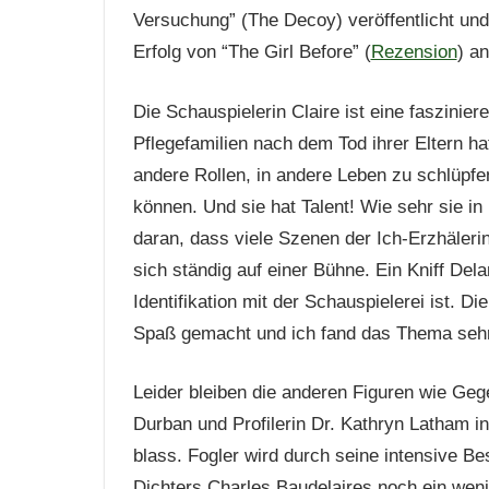
Versuchung” (The Decoy) veröffentlicht und 
Erfolg von “The Girl Before” (
Rezension
) a
Die Schauspielerin Claire ist eine faszinie
Pflegefamilien nach dem Tod ihrer Eltern hat
andere Rollen, in andere Leben zu schlüpfen
können. Und sie hat Talent! Wie sehr sie in
daran, dass viele Szenen der Ich-Erzhäleri
sich ständig auf einer Bühne. Ein Kniff Del
Identifikation mit der Schauspielerei ist. 
Spaß gemacht und ich fand das Thema sehr
Leider bleiben die anderen Figuren wie Geg
Durban und Profilerin Dr. Kathryn Latham i
blass. Fogler wird durch seine intensive 
Dichters Charles Baudelaires noch ein wenig