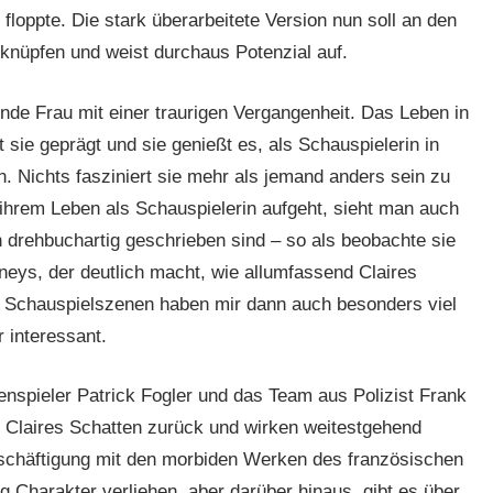
floppte. Die stark überarbeitete Version nun soll an den
nknüpfen und weist durchaus Potenzial auf.
rende Frau mit einer traurigen Vergangenheit. Das Leben in
 sie geprägt und sie genießt es, als Schauspielerin in
. Nichts fasziniert sie mehr als jemand anders sein zu
 ihrem Leben als Schauspielerin aufgeht, sieht man auch
n drehbuchartig geschrieben sind – so als beobachte sie
aneys, der deutlich macht, wie allumfassend Claires
Die Schauspielszenen haben mir dann auch besonders viel
 interessant.
enspieler Patrick Fogler und das Team aus Polizist Frank
n Claires Schatten zurück und wirken weitestgehend
Beschäftigung mit den morbiden Werken des französischen
 Charakter verliehen, aber darüber hinaus, gibt es über