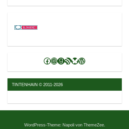
Facebook
Instagram
Goodreads
RSS-Feed
Bluesky
WordPress
TINTENHAIN © 2011-2026
WordPress-Theme: Napoli von ThemeZee.