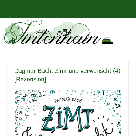
Zum
Bücher,
MENÜ
Inhalt
Tintenhain
Rezensionen
springen
und
–
mehr
Der
Buchblog
Dagmar Bach: Zimt und verwünscht (4)
[Rezension]