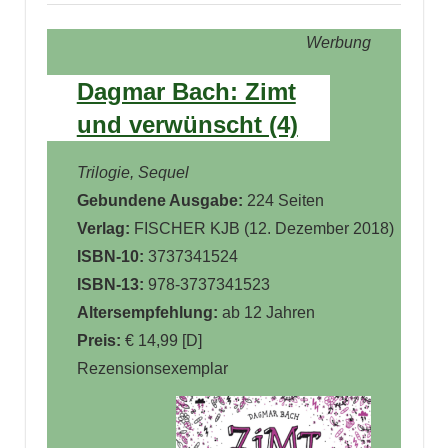
Werbung
Dagmar Bach: Zimt
und verwünscht (4)
Trilogie, Sequel
Gebundene Ausgabe:
224 Seiten
Verlag:
FISCHER KJB (12. Dezember 2018)
ISBN-10:
3737341524
ISBN-13:
978-3737341523
Altersempfehlung:
ab 12 Jahren
Preis:
€ 14,99 [D]
Rezensionsexemplar