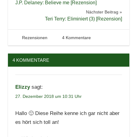
J.P. Delaney: Believe me [Rezension]
Lit
Nächster Beitrag
Fantasy
Teri Terry: Eliminiert (3) [Rezension]
Jugendbuch
Lesen
27. Dezember 2018
Tintenhain
Rezensionen
4 Kommentare
Literatur
Reihe
Rezension
4 KOMMENTARE
Serie
Trilogie
Elizzy
sagt:
27. Dezember 2018 um 10:31 Uhr
Hallo 🙂 Diese Reihe kenne ich gar nicht aber
es hört sich toll an!