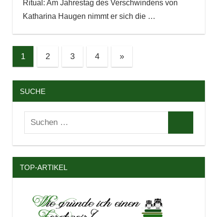
Ritual: Am Jahrestag des Verschwindens von
Katharina Haugen nimmt er sich die
…
Seitennummerierung
Nächste
1
2
3
4
»
Beiträge
der
Beiträge
SUCHE
Suchen
Suchen
nach:
TOP-ARTIKEL