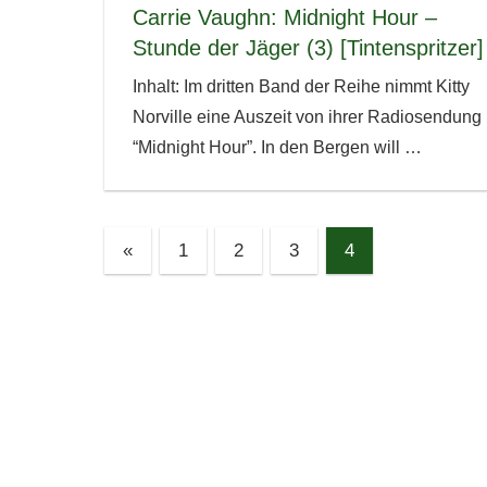
Carrie Vaughn: Midnight Hour –
Stunde der Jäger (3) [Tintenspritzer]
Inhalt: Im dritten Band der Reihe nimmt Kitty
Norville eine Auszeit von ihrer Radiosendung
“Midnight Hour”. In den Bergen will
…
Seitennummerierung
Vorherige
«
1
2
3
4
Beiträge
der
Beiträge