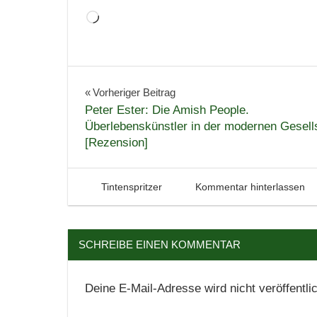
Wird
geladen …
Bücher
Fantasy
Beitragsnavigation
Vorheriger Beitrag
Peter Ester: Die Amish People.
Folgeband
Überlebenskünstler in der modernen Gesell
Lesen
[Rezension]
Literatur
Mystery
22. Juni 2009
Tintenhain
Tintenspritzer
Kommentar hinterlassen
Reihe
Reihenfolge
Rezension
SCHREIBE EINEN KOMMENTAR
Serie
Vampire
Deine E-Mail-Adresse wird nicht veröffentlic