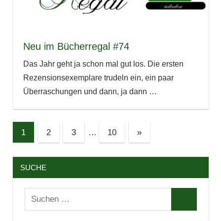
Neu im Bücherregal #74
Das Jahr geht ja schon mal gut los. Die ersten
Rezensionsexemplare trudeln ein, ein paar
Überraschungen und dann, ja dann
…
Seitennummerierung
Nächste
1
2
3
…
10
»
Beiträge
der
Beiträge
SUCHE
Suchen
Suchen
nach: