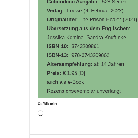
Gebundene Ausgabe:
‎ 528 Seiten
Verlag:
‎ Loewe (9. Februar 2022)
Originaltitel:
The Prison Healer (2021)
Übersetzung aus dem Englischen:
Jessika Komina, Sandra Knuffinke
ISBN-10:
‎ 3743209861
ISBN-13:
‎ 978-3743209862
Altersempfehlung:
ab 14 Jahren
Preis:
€ 1,95 [D]
auch als e-Book
Rezensionsexemplar unverlangt
Gefällt mir:
Wird
geladen …
Belletristik