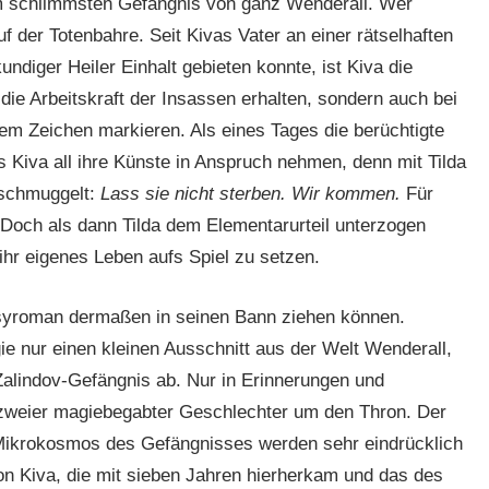
 im schlimmsten Gefängnis von ganz Wenderall. Wer
f der Totenbahre. Seit Kivas Vater an einer rätselhaften
kundiger Heiler Einhalt gebieten konnte, ist Kiva die
die Arbeitskraft der Insassen erhalten, sondern auch bei
em Zeichen markieren. Als eines Tages die berüchtigte
ss Kiva all ihre Künste in Anspruch nehmen, denn mit Tilda
eschmuggelt:
Lass sie nicht sterben. Wir kommen.
Für
 Doch als dann Tilda dem Elementarurteil unterzogen
, ihr eigenes Leben aufs Spiel zu setzen.
asyroman dermaßen in seinen Bann ziehen können.
gie nur einen kleinen Ausschnitt aus der Welt Wenderall,
Zalindov-Gefängnis ab. Nur in Erinnerungen und
zweier magiebegabter Geschlechter um den Thron. Der
 Mikrokosmos des Gefängnisses werden sehr eindrücklich
on Kiva, die mit sieben Jahren hierherkam und das des