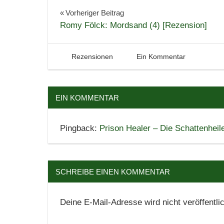
Bücher
Beitragsnavigation
Vorheriger Beitrag
Romy Fölck: Mordsand (4) [Rezension]
Fantasy
Lesen
Literatur
28. Februar 2022
Tintenhain
Rezensionen
Ein Kommentar
Rezension
Roman
EIN KOMMENTAR
Spannung
Pingback:
Prison Healer – Die Schattenheil
SCHREIBE EINEN KOMMENTAR
Deine E-Mail-Adresse wird nicht veröffentlic