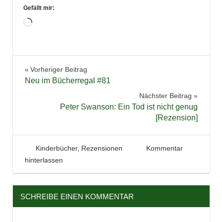
Gefällt mir:
Wird
geladen …
Abenteuer
Beitragsnavigation
Vorheriger Beitrag
Buchbesprechung
Neu im Bücherregal #81
Bücher
Nächster Beitrag
Fantasy
Peter Swanson: Ein Tod ist nicht genug
[Rezension]
Kinderbuch
Lesen
Literatur
24. August 2020
Tintenhain
Kinderbücher
,
Rezensionen
Kommentar
hinterlassen
Reihe
Rezension
Serie
SCHREIBE EINEN KOMMENTAR