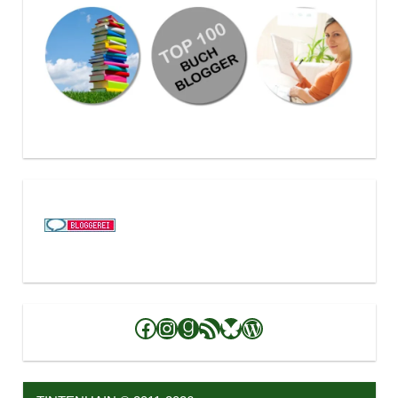
Facebook
Instagram
Goodreads
RSS-Feed
Bluesky
WordPress