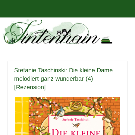
Zum
Bücher,
MENÜ
Inhalt
Tintenhain
Rezensionen
springen
und
–
mehr
Der
Buchblog
Stefanie Taschinski: Die kleine Dame
melodiert ganz wunderbar (4)
[Rezension]