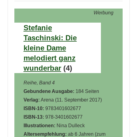
Werbung
Stefanie
Taschinski: Die
kleine Dame
melodiert ganz
wunderbar
(4)
Reihe, Band 4
Gebundene Ausgabe:
184 Seiten
Verlag:
Arena (11. September 2017)
ISBN-10:
9783401602677
ISBN-13:
978-3401602677
Illustrationen:
Nina Dulleck
A
ltersempfehlung:
ab 6 Jahren (zum