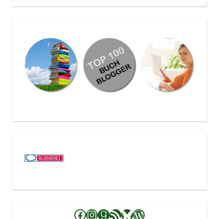
Facebook
Instagram
Goodreads
RSS-Feed
Bluesky
WordPress