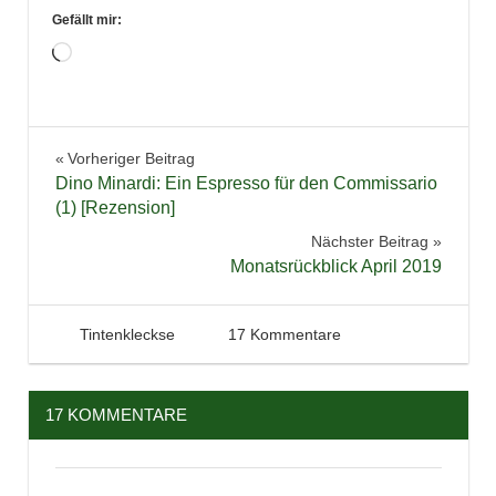
Gefällt mir:
Wird
geladen …
Büchersendung
Beitragsnavigation
Vorheriger Beitrag
Dino Minardi: Ein Espresso für den Commissario
(1) [Rezension]
Nächster Beitrag
Monatsrückblick April 2019
3. Mai 2019
Tintenhain
Tintenkleckse
17 Kommentare
17 KOMMENTARE