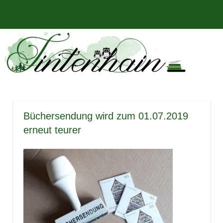
Zum
Bücher,
MENÜ
Inhalt
Tintenhain
Rezensionen
springen
und
–
mehr
Der
Buchblog
Büchersendung wird zum 01.07.2019
erneut teurer