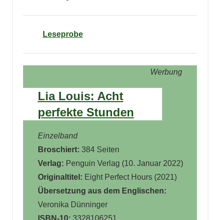
Leseprobe
Werbung
Lia Louis: Acht
perfekte Stunden
Einzelband
Broschiert:
384 Seiten
Verlag:
Penguin Verlag (
10. Januar 2022
)
Originaltitel:
Eight Perfect Hours (2021)
Übersetzung aus dem Englischen:
Veronika Dünninger
ISBN-10:
3328106251