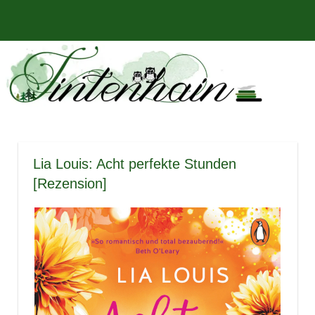
Zum
Bücher,
MENÜ
Inhalt
Tintenhain
Rezensionen
springen
und
–
mehr
Der
Buchblog
Lia Louis: Acht perfekte Stunden
[Rezension]