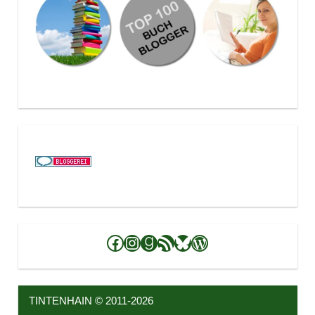
Facebook
Instagram
Goodreads
RSS-Feed
Bluesky
WordPress
TINTENHAIN © 2011-2026