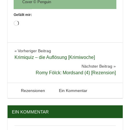
Cover © Penguin
Gefällt mir:
Wird
geladen …
Belletristik
Beitragsnavigation
Vorheriger Beitrag
Bücher
Krimiquiz – die Auflösung [Krimiwoche]
Lesen
Nächster Beitrag
Liebe
Romy Fölck: Mordsand (4) [Rezension]
Literatur
Rezension
12. Februar 2022
Tintenhain
Rezensionen
Ein Kommentar
Roman
EIN KOMMENTAR