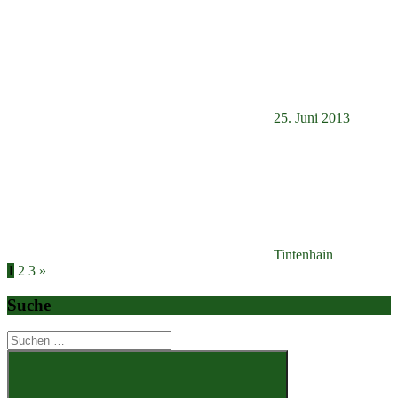
25. Juni 2013
Tintenhain
Seitennummerierung
Nächste
1
2
3
»
Beiträge
der
Suche
Beiträge
Suchen
nach: