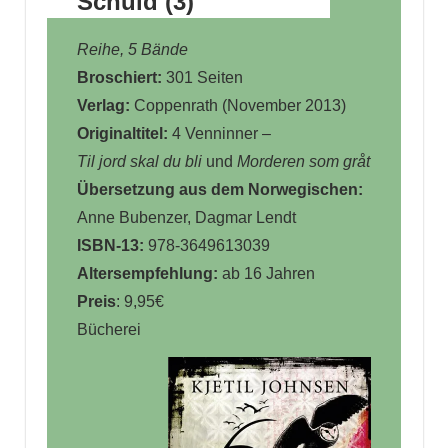
Schuld (3)
Reihe, 5 Bände
Broschiert:
301 Seiten
Verlag:
Coppenrath (November 2013)
Originaltitel:
4
Venninner
–
Til jord skal du bli
und
Morderen som gråt
Übersetzung aus dem Norwegischen:
Anne Bubenzer
,
Dagmar Lendt
ISBN-13:
978-3649613039
Altersempfehlung:
ab 16 Jahren
Preis
: 9,95€
Bücherei