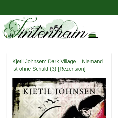
Zum
Bücher,
MENÜ
Inhalt
Tintenhain
Rezensionen
springen
und
–
mehr
Der
Buchblog
Kjetil Johnsen: Dark Village – Niemand
ist ohne Schuld (3) [Rezension]