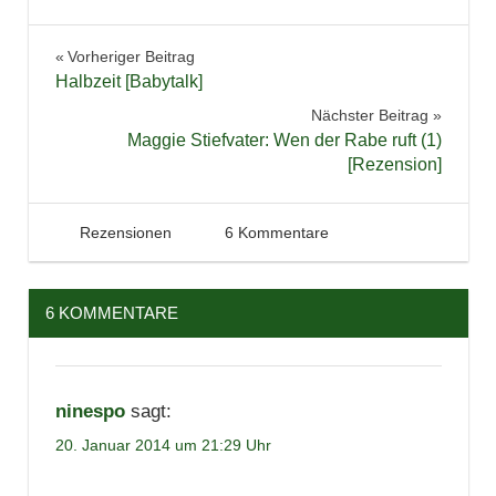
Folgeband
Beitragsnavigation
Vorheriger Beitrag
Jugendbuch
Halbzeit [Babytalk]
Lesen
Nächster Beitrag
Reihe
Maggie Stiefvater: Wen der Rabe ruft (1)
[Rezension]
Rezension
Serie
Thriller
20. Januar 2014
Tintenhain
Rezensionen
6 Kommentare
6 KOMMENTARE
ninespo
sagt:
20. Januar 2014 um 21:29 Uhr