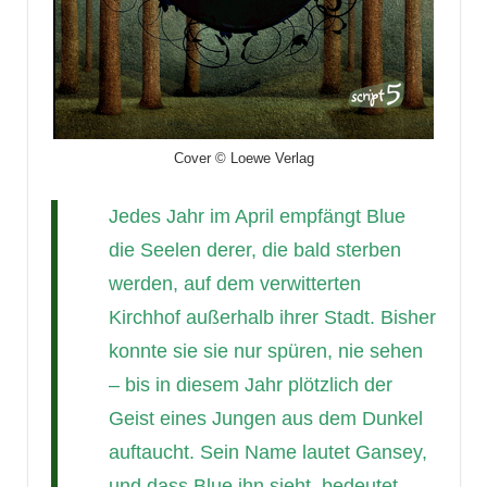
Cover © Loewe Verlag
Jedes Jahr im April empfängt Blue
die Seelen derer, die bald sterben
werden, auf dem verwitterten
Kirchhof außerhalb ihrer Stadt. Bisher
konnte sie sie nur spüren, nie sehen
– bis in diesem Jahr plötzlich der
Geist eines Jungen aus dem Dunkel
auftaucht. Sein Name lautet Gansey,
und dass Blue ihn sieht, bedeutet,