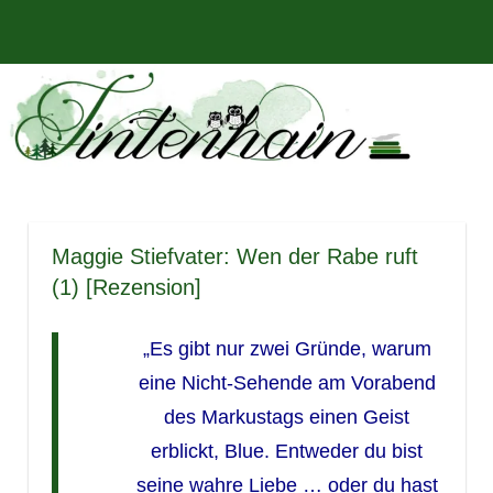
Zum
Bücher,
MENÜ
Inhalt
Tintenhain
Rezensionen
springen
und
–
mehr
Der
Buchblog
Maggie Stiefvater: Wen der Rabe ruft
(1) [Rezension]
„Es gibt nur zwei Gründe, warum
eine Nicht-Sehende am Vorabend
des Markustags einen Geist
erblickt, Blue. Entweder du bist
seine wahre Liebe … oder du hast