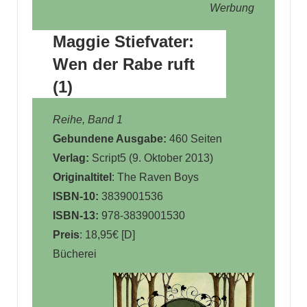
Werbung
Maggie Stiefvater:
Wen der Rabe ruft
(1)
Reihe, Band 1
Gebundene Ausgabe:
460 Seiten
Verlag:
Script5 (9. Oktober 2013)
Originaltitel
: The Raven Boys
ISBN-10:
3839001536
ISBN-13:
978-3839001530
Preis
: 18,95€ [D]
Bücherei