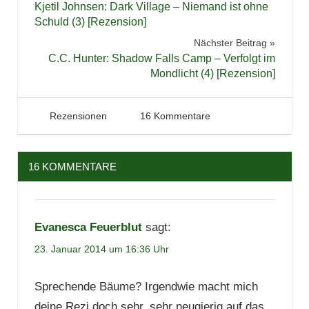
Kjetil Johnsen: Dark Village – Niemand ist ohne
Lesen
Schuld (3) [Rezension]
Literatur
Nächster Beitrag
C.C. Hunter: Shadow Falls Camp – Verfolgt im
Reihe
Mondlicht (4) [Rezension]
Rezension
23. Januar 2014
Tintenhain
Rezensionen
16 Kommentare
16 KOMMENTARE
Evanesca Feuerblut
sagt:
23. Januar 2014 um 16:36 Uhr
Sprechende Bäume? Irgendwie macht mich
deine Rezi doch sehr, sehr neugierig auf das