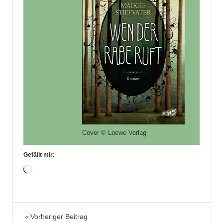
Cover © Loewe Verlag
Gefällt mir:
Wird
geladen …
Fantasy
Beitragsnavigation
Vorheriger Beitrag
Jugendbuch