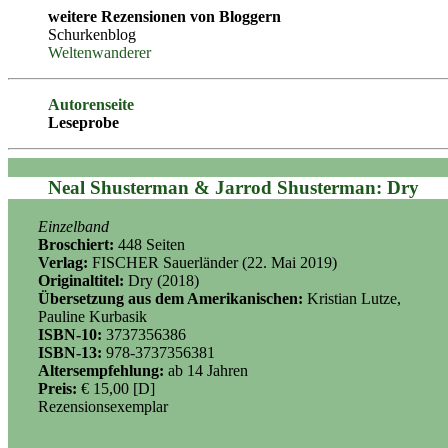
weitere Rezensionen von Bloggern
Schurkenblog
Weltenwanderer
Autorenseite
Leseprobe
Neal Shusterman & Jarrod Shusterman: Dry
Einzelband
Broschiert:
448 Seiten
Verlag:
FISCHER Sauerländer (22. Mai 2019)
Originaltitel:
Dry (2018)
Übersetzung aus dem Amerikanischen:
Kristian Lutze
,
Pauline Kurbasik
ISBN-10:
3737356386
ISBN-13:
978-3737356381
Altersempfehlung:
ab 14 Jahren
Preis:
€ 15,00 [D]
Rezensionsexemplar