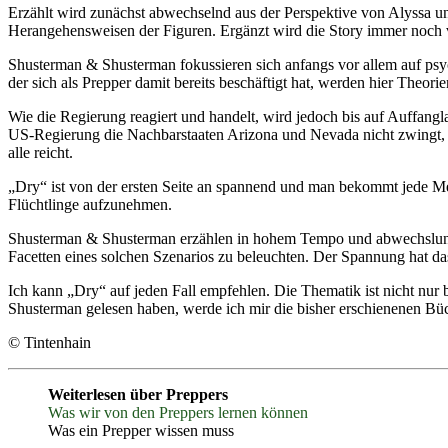
Erzählt wird zunächst abwechselnd aus der Perspektive von Alyssa u
Herangehensweisen der Figuren. Ergänzt wird die Story immer noch 
Shusterman & Shusterman fokussieren sich anfangs vor allem auf psy
der sich als Prepper damit bereits beschäftigt hat, werden hier Theor
Wie die Regierung reagiert und handelt, wird jedoch bis auf Auffang
US-Regierung die Nachbarstaaten Arizona und Nevada nicht zwingt, di
alle reicht.
„Dry“ ist von der ersten Seite an spannend und man bekommt jede Me
Flüchtlinge aufzunehmen.
Shusterman & Shusterman erzählen in hohem Tempo und abwechslungsr
Facetten eines solchen Szenarios zu beleuchten. Der Spannung hat d
Ich kann „Dry“ auf jeden Fall empfehlen. Die Thematik ist nicht nur 
Shusterman gelesen haben, werde ich mir die bisher erschienenen Bü
© Tintenhain
Weiterlesen über Preppers
Was wir von den Preppers lernen können
Was ein Prepper wissen muss