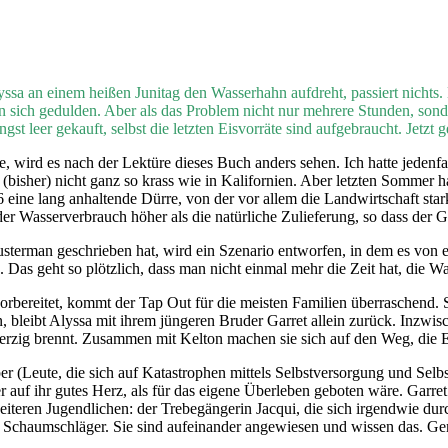
sa an einem heißen Junitag den Wasserhahn aufdreht, passiert nichts.
en sich gedulden. Aber als das Problem nicht nur mehrere Stunden, sond
st leer gekauft, selbst die letzten Eisvorräte sind aufgebraucht. Jetz
 wird es nach der Lektüre dieses Buch anders sehen. Ich hatte jedenfa
t (bisher) nicht ganz so krass wie in Kalifornien. Aber letzten Somme
6 eine lang anhaltende Dürre, von der vor allem die Landwirtschaft s
der Wasserverbrauch höher als die natürliche Zulieferung, so dass der
terman geschrieben hat, wird ein Szenario entworfen, in dem es von 
as geht so plötzlich, dass man nicht einmal mehr die Zeit hat, die Wan
vorbereitet, kommt der Tap Out für die meisten Familien überraschend. 
bleibt Alyssa mit ihrem jüngeren Bruder Garret allein zurück. Inzwi
ig brennt. Zusammen mit Kelton machen sie sich auf den Weg, die Elte
per (Leute, die sich auf Katastrophen mittels Selbstversorgung und Selb
ter auf ihr gutes Herz, als für das eigene Überleben geboten wäre. Garr
iteren Jugendlichen: der Trebegängerin Jacqui, die sich irgendwie du
 Schaumschläger. Sie sind aufeinander angewiesen und wissen das. Gem