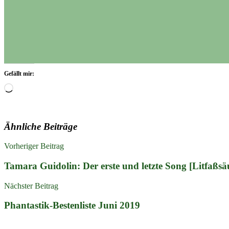
Gefällt mir:
Wird
geladen …
Ähnliche Beiträge
Beitragsnavigation
Bücher
Vorheriger Beitrag
Dystopie
Jugendbuch
Lesen
Literatur
Rezension
Tamara Guidolin: Der erste und letzte Song [Litfaßsä
Nächster Beitrag
Phantastik-Bestenliste Juni 2019