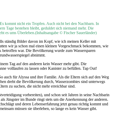
 Es kommt nicht ein Tropfen. Auch nicht bei den Nachbarn. In
ern Tage bestehen bleibt, geduldet sich niemand mehr. Die
t geht es ums Überleben.(Inhaltsangabe © Fischer Sauerländer)
lls ständig Bilder davon im Kopf, wie ich meinen Keller mit
r hatten wir ja schon mal einen kleinen Vorgeschmack bekommen, wie
tark betroffen war. Die Bevölkerung wurde zum Wassersparen
 Grundwasserspiegel abnimmt.
einem Tag auf den anderen kein Wasser mehr gibt. Die
ne volllaufen zu lassen oder Kanister zu befüllen. Tap Out!
So auch für Alyssa und ihre Familie. Als die Eltern sich auf den Weg
schen dreht die Bevölkerung durch, Wasserzombies sind unterwegs
rn zu suchen, die nicht mehr erreichbar sind.
stverteidigung vorbereiten), und schon seit Jahren in seine Nachbarin
et als Jüngster im Bunde ringt stets um die Anerkennung der anderen.
rchschlägt und deren Lebenserfahrung jetzt genau richtig kommt und
einsam müssen sie überleben, so lange es kein Wasser gibt.