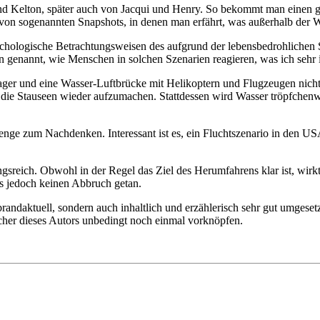
nd Kelton, später auch von Jacqui und Henry. So bekommt man einen gu
von sogenannten Snapshots, in denen man erfährt, was außerhalb der 
chologische Betrachtungsweisen des aufgrund der lebensbedrohlichen 
ien genannt, wie Menschen in solchen Szenarien reagieren, was ich sehr i
lager und eine Wasser-Luftbrücke mit Helikoptern und Flugzeugen nich
e Stauseen wieder aufzumachen. Stattdessen wird Wasser tröpfchenweis
nge zum Nachdenken. Interessant ist es, ein Fluchtszenario in den US
eich. Obwohl in der Regel das Ziel des Herumfahrens klar ist, wirkt
as jedoch keinen Abbruch getan.
brandaktuell, sondern auch inhaltlich und erzählerisch sehr gut umgese
cher dieses Autors unbedingt noch einmal vorknöpfen.