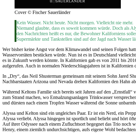
Cover © Fischer Sauerländer
Kein Wasser. Nicht heute. Nicht morgen. Vielleicht nie mehr.
Niemand glaubte, dass es soweit kommen würde. Doch als Alys
den Nachrichten heißt es nur, die Bewohner Kaliforniens soll
Supermärkte und Tankstellen sind auf der Jagd nach Wasser läng
Wer bisher keine Angst vor dem Klimawandel und seinen Folgen hatte,
Wasservorräten bestücken würde. Nun ist es in Deutschland vielleich
es in Zukunft werden könnte. In Kalifornien gab es von 2011 bis 201
aufgerufen. Auch in normalen Niederschlagsjahren ist in Kalifornien 
In „Dry“, das Neil Shusterman gemeinsam mit seinem Sohn Jared Shus
Nachbarstaaten Arizona und Nevada drehen Kalifornien den Hahn ab. D
Während Keltons Familie sich bereits seit Jahren auf den „Ernstfall“ 
zum Strand machen, wo Entsalzungsanlagen Trinkwasser versprechen, 
und dürsten nach einem Tropfen Wasser während die Sonne unbarmherz
Alyssa und Kelton sind ein ungleiches Paar. Er ist ein Nerd, ein Prep
Alyssa verliebt. Alyssa hingegen ist sportlich und beliebt und hört öf
Auf ihrer Odyssee nach einem Zufluchtsort begegnet das Trio noch we
Henry, einem ziemlich undurchsichtigen, aufs eigene Wohl bedachten