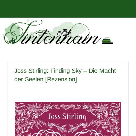
Zum
Bücher,
MENÜ
Inhalt
Tintenhain
Rezensionen
springen
und
–
mehr
Der
Buchblog
Joss Stirling: Finding Sky – Die Macht
der Seelen [Rezension]