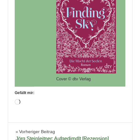
Cover © dtv Verlag
Gefällt mir:
Wird
geladen …
Bücher
Beitragsnavigation
Vorheriger Beitrag
Fantasy
Jörg Steinleitner: Aufgedirndlt [Rezension]