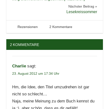
Jugendbuch
Nächster Beitrag
Lesen
Lesekreissommer
Literatur
Reihe
22. August 2012
Tintenhain
Rezensionen
2 Kommentare
Reihenfolge
Rezension
2 KOMMENTARE
Serie
Trilogie
Charlie
sagt:
23. August 2012 um 17:34 Uhr
Hm, die Idee, den Titel umzudrehen ist gar
nicht so schlecht…
Naja, meine Meinung zu dem Buch kennst du
ja :), aber schön, dass es dir gefällt!