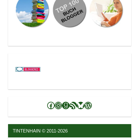
Facebook
Instagram
Goodreads
RSS-Feed
Bluesky
WordPress
TINTENHAIN © 2011-2026