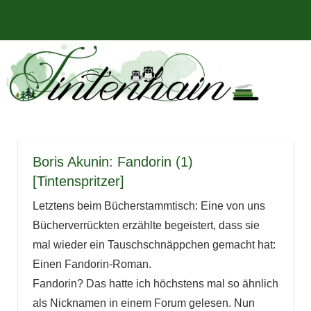
Zum
Bücher,
MENÜ
Inhalt
Tintenhain
Rezensionen
springen
und
–
mehr
Der
Buchblog
Boris Akunin: Fandorin (1)
[Tintenspritzer]
Letztens beim Bücherstammtisch: Eine von uns
Bücherverrückten erzählte begeistert, dass sie
mal wieder ein Tauschschnäppchen gemacht hat:
Einen Fandorin-Roman.
Fandorin? Das hatte ich höchstens mal so ähnlich
als Nicknamen in einem Forum gelesen. Nun