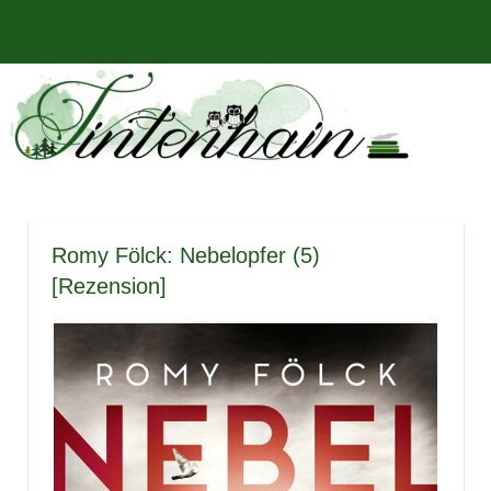
Zum
Bücher,
MENÜ
Inhalt
Tintenhain
Rezensionen
springen
und
–
mehr
Der
Buchblog
Romy Fölck: Nebelopfer (5)
[Rezension]