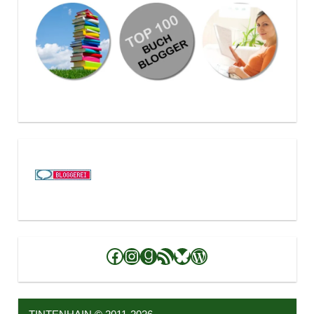
Facebook
Instagram
Goodreads
RSS-Feed
Bluesky
WordPress