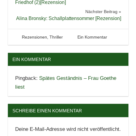
Krimi
Friedhof (2)[Rezension]
Kriminalroman
Nächster Beitrag
Alina Bronsky: Schallplattensommer [Rezension]
Lesen
Literatur
Reihe
5. April 2022
Tintenhain
Rezensionen
,
Thriller
Ein Kommentar
Rezension
Serie
EIN KOMMENTAR
Pingback:
Spätes Geständnis – Frau Goethe
liest
SCHREIBE EINEN KOMMENTAR
Deine E-Mail-Adresse wird nicht veröffentlicht.