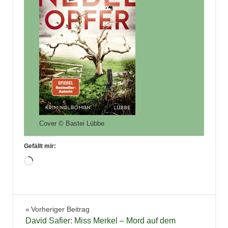
Cover © Bastei Lübbe
Gefällt mir:
Wird
geladen …
Belletristik
Beitragsnavigation
Vorheriger Beitrag
Bücher
David Safier: Miss Merkel – Mord auf dem