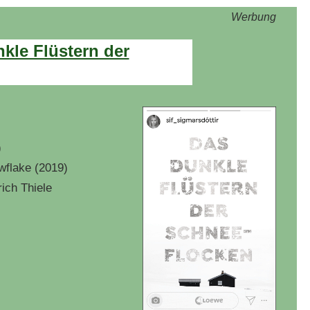
Werbung
nkle Flüstern der
)
wflake
(2019)
ich Thiele