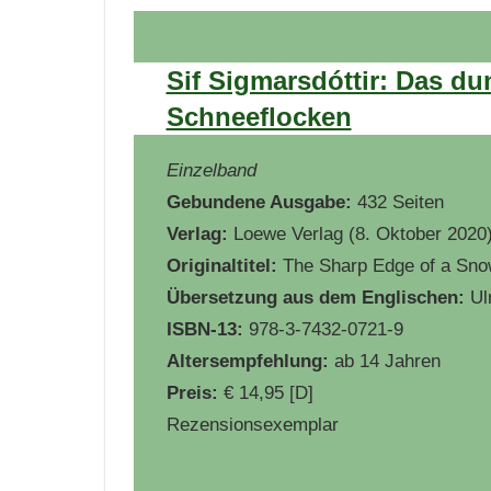
Sif Sigmarsdóttir: Das du
Schneeflocken
Einzelband
Gebundene Ausgabe:
432 Seiten
Verlag:
Loewe Verlag (
8. Oktober 2020
Originaltitel:
The Sharp Edge of a Sno
Übersetzung aus dem Englischen:
Ulr
ISBN-13:
978-3-7432-0721-9
Altersempfehlung:
ab 14 Jahren
Preis:
€ 14,95 [D]
Rezensionsexemplar