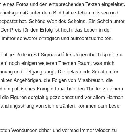
 eines Fotos und den entsprechenden Texten eingeleitet.
hrheitsgemäß unter dem Bild hätte stehen müssen und
epostet hat. Schöne Welt des Scheins. Ein Schein unter
er Preis für den Erfolg ist hoch, das Leben in der
lt immer schwerer erträglich und aufrechtzuerhalten.
tige Rolle in Sif Sigmarsdóttirs Jugendbuch spielt, so
cken” noch einigen weiteren Themen Raum, was mich
nung und Tiefgang sorgt. Die belastende Situation für
ankten Angehörigen, die Folgen von Missbrauch, die
 ein politisches Komplott machen den Thriller zu einem
 die Figuren sorgfältig gezeichnet und vor allem Hannah
 Handlungsstrang von sich erzählen, kommen dem Leser
arteten Wendungen daher und vermag immer wieder zu