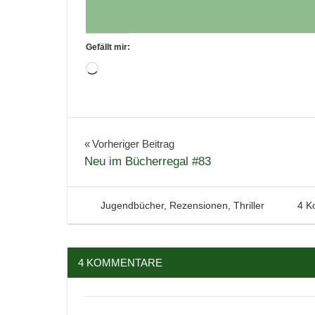
Gefällt mir:
Wird
geladen …
Buchbesprechung
Bücher
Beitragsnavigation
Vorheriger Beitrag
Neu im Bücherregal #83
Jugendbuch
Lesen
Literatur
12. November 2020
Tintenhain
Jugendbücher
,
Rezensionen
,
Thriller
4 K
Rezension
Social
Media
4 KOMMENTARE