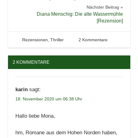
Lesen
Nächster Beitrag
Diana Menschig: Die alte Wassermühle
Literatur
[Rezension]
Rezension
Spannung
17. November 2020
Tintenhain
Rezensionen
,
Thriller
2 Kommentare
Thriller
2 KOMMENTARE
karin
sagt:
18. November 2020 um 06:38 Uhr
Hallo liebe Mona,
hm, Romane aus dem Hohen Norden haben,