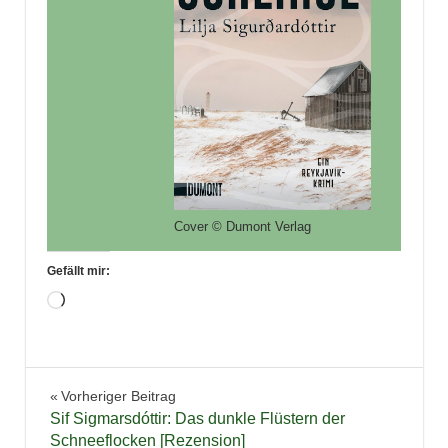
Cover © Dumont Verlag
Gefällt mir:
Wird
geladen …
Buchbesprechung
Beitragsnavigation
Vorheriger Beitrag
Bücher
Sif Sigmarsdóttir: Das dunkle Flüstern der
Krimi
Schneeflocken [Rezension]