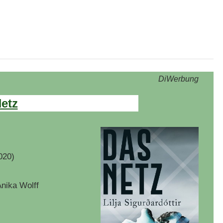
DiWerbung
Netz
020)
nika Wolff