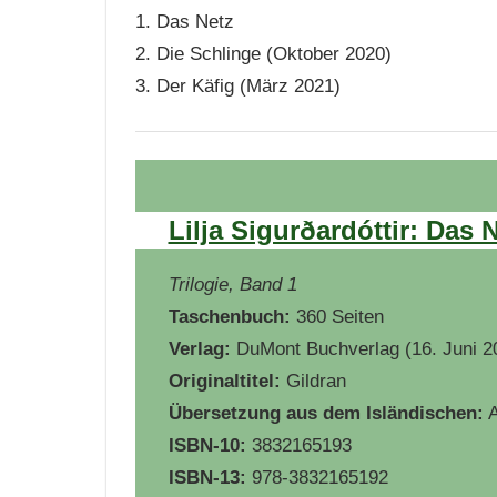
1. Das Netz
2. Die Schlinge (Oktober 2020)
3. Der Käfig (März 2021)
Lilja Sigurðardóttir: Das 
Trilogie, Band 1
Taschenbuch:
360 Seiten
Verlag:
DuMont Buchverlag (16. Juni 2
Originaltitel:
Gildran
Übersetzung aus dem Isländischen:
A
ISBN-10:
3832165193
ISBN-13:
978-3832165192