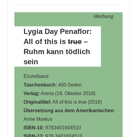
Werbung
Lygia Day Penaflor:
All of this is
true
–
Ruhm kann tödlich
sein
Einzelband
Taschenbuch:
400 Seiten
Verlag:
Arena (19. Oktober 2018)
Originaltitel:
All of this is true (2018)
Übersetzung aus dem
Amerikanischen
:
Anne Markus
ISBN-10:
9783401604510
ISBN-13:
978-3401604510