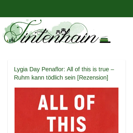
Zum
Bücher,
MENÜ
Inhalt
Tintenhain
Rezensionen
springen
und
–
mehr
Der
Buchblog
Lygia Day Penaflor: All of this is true –
Ruhm kann tödlich sein [Rezension]