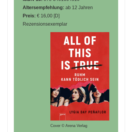
Altersempfehlung:
ab 12 Jahren
Preis:
€ 16,00 [D]
Rezensionsexemplar
Cover © Arena Verlag