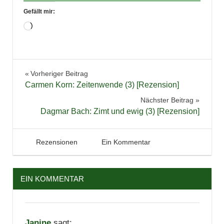
Gefällt mir:
Wird
geladen …
Belletristik
Beitragsnavigation
Vorheriger Beitrag
Bücher
Carmen Korn: Zeitenwende (3) [Rezension]
Jugendbuch
Nächster Beitrag
Lesen
Dagmar Bach: Zimt und ewig (3) [Rezension]
Literatur
Neuerscheinungen
7. Dezember 2018
Tintenhain
Rezensionen
Ein Kommentar
Rezension
Spannung
EIN KOMMENTAR
Thriller
Janine
sagt: