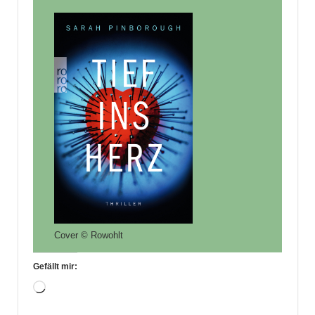
Cover © Rowohlt
Gefällt mir:
Wird
geladen …