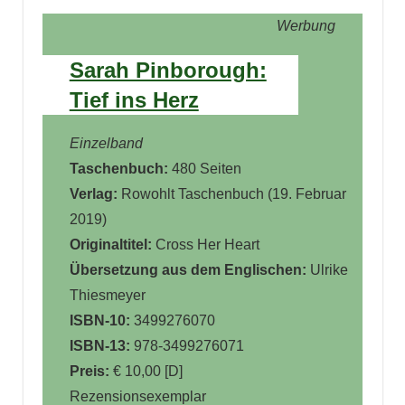
Werbung
Sarah Pinborough:
Tief ins Herz
Einzelband
Taschenbuch:
480 Seiten
Verlag:
Rowohlt Taschenbuch (19. Februar
2019)
Originaltitel:
Cross Her Heart
Übersetzung aus dem Englischen:
Ulrike
Thiesmeyer
ISBN-10:
3499276070
ISBN-13:
978-3499276071
Preis:
€ 10,00 [D]
Rezensionsexemplar