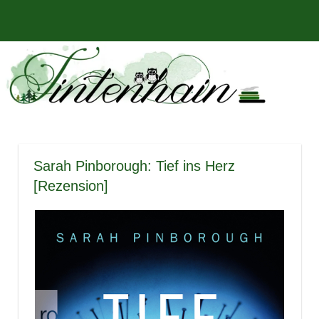
Zum
Bücher,
MENÜ
Inhalt
Tintenhain
Rezensionen
springen
und
–
mehr
Der
Buchblog
Sarah Pinborough: Tief ins Herz
[Rezension]