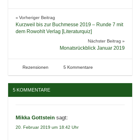
Buchbesprechung
Beitragsnavigation
Vorheriger Beitrag
Bücher
Kurzweil bis zur Buchmesse 2019 – Runde 7 mit
Lesen
dem Rowohlt Verlag [Literaturquiz]
Literatur
Nächster Beitrag
Monatsrückblick Januar 2019
Psychothriller
Rezension
Spannung
20. Februar 2019
Tintenhain
Rezensionen
5 Kommentare
Thriller
5 KOMMENTARE
Mikka Gottstein
sagt:
20. Februar 2019 um 18:42 Uhr