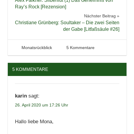
Alex Falkner: Silberflut (1) Das Geheimnis von
Lesen
Ray’s Rock [Rezension]
Lesung
Nächster Beitrag
Christiane Grünberg: Soultaker – Die zwei Seiten
Literatur
der Gabe [Litfaßsäule #26]
Rückblick
Statistik
26. April 2020
Tintenhain
Monatsrückblick
5 Kommentare
Thriller
5 KOMMENTARE
karin
sagt:
26. April 2020 um 17:26 Uhr
Hallo liebe Mona,