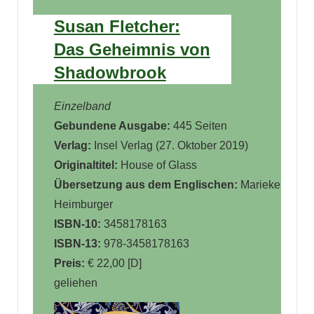
Susan Fletcher:
Das Geheimnis von
Shadowbrook
Einzelband
Gebundene Ausgabe:
445 Seiten
Verlag:
Insel Verlag (27. Oktober 2019)
Originaltitel:
House of Glass
Übersetzung aus dem Englischen:
Marieke
Heimburger
ISBN-10:
3458178163
ISBN-13:
978-3458178163
Preis:
€ 22,00 [D]
geliehen