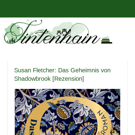
Zum
Bücher,
MENÜ
Inhalt
Tintenhain
Rezensionen
springen
und
–
mehr
Der
Buchblog
Susan Fletcher: Das Geheimnis von
Shadowbrook [Rezension]