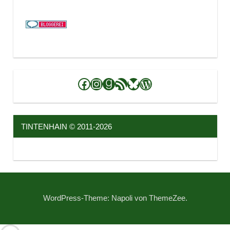
Facebook
Instagram
Goodreads
RSS-Feed
Bluesky
WordPress
TINTENHAIN © 2011-2026
WordPress-Theme: Napoli von ThemeZee.