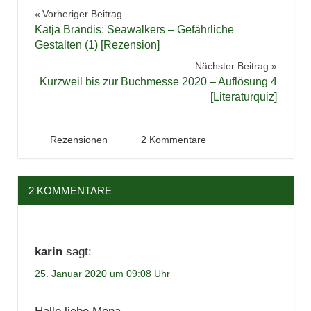
Belletristik
Beitragsnavigation
Vorheriger Beitrag
Bücher
Katja Brandis: Seawalkers – Gefährliche
Lesen
Gestalten (1) [Rezension]
Literatur
Nächster Beitrag
Kurzweil bis zur Buchmesse 2020 – Auflösung 4
Neuerscheinungen
[Literaturquiz]
Rezension
Spannung
25. Januar 2020
Tintenhain
Rezensionen
2 Kommentare
2 KOMMENTARE
karin
sagt:
25. Januar 2020 um 09:08 Uhr