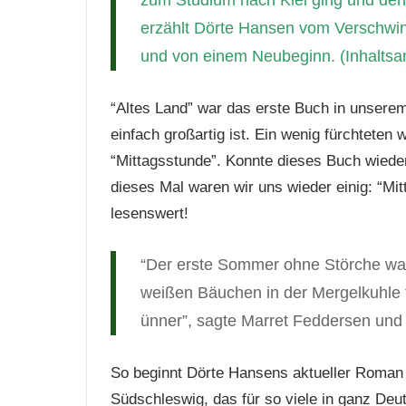
zum Studium nach Kiel ging und den 
erzählt Dörte Hansen vom Verschwind
und von einem Neubeginn. (Inhaltsa
“Altes Land” war das erste Buch in unserem
einfach großartig ist. Ein wenig fürchtete
“Mittagsstunde”. Konnte dieses Buch wied
dieses Mal waren wir uns wieder einig: “Mit
lesenswert!
“Der erste Sommer ohne Störche war 
weißen Bäuchen in der Mergelkuhle t
ünner”, sagte Marret Feddersen und s
So beginnt Dörte Hansens aktueller Roman 
Südschleswig, das für so viele in ganz De