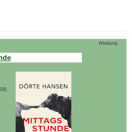
Werbung
nde
18)