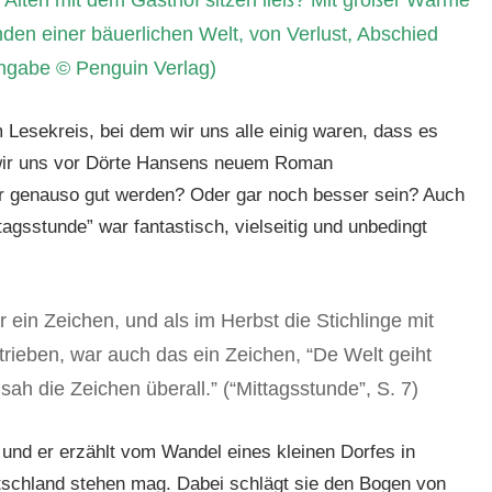
Alten mit dem Gasthof sitzen ließ? Mit großer Wärme
en einer bäuerlichen Welt, von Verlust, Abschied
ngabe © Penguin Verlag)
 Lesekreis, bei dem wir uns alle einig waren, dass es
n wir uns vor Dörte Hansens neuem Roman
er genauso gut werden? Oder gar noch besser sein? Auch
tagsstunde” war fantastisch, vielseitig und unbedingt
ein Zeichen, und als im Herbst die Stichlinge mit
rieben, war auch das ein Zeichen, “De Welt geiht
ah die Zeichen überall.” (“Mittagsstunde”, S. 7)
und er erzählt vom Wandel eines kleinen Dorfes in
utschland stehen mag. Dabei schlägt sie den Bogen von