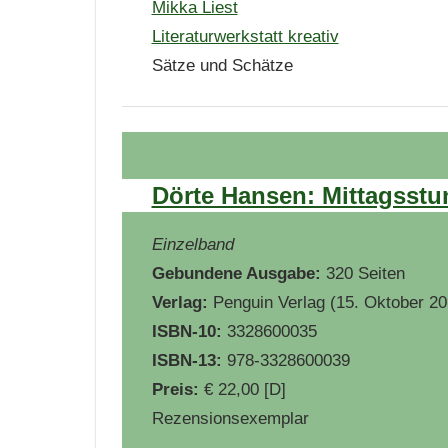
Mikka Liest
Literaturwerkstatt kreativ
Sätze und Schätze
Dörte Hansen: Mittagsstu
Einzelband
Gebundene Ausgabe:
320 Seiten
Verlag:
Penguin Verlag (15. Oktober 20
ISBN-10:
3328600035
ISBN-13:
978-3328600039
Preis:
€ 22,00 [D]
Rezensionsexemplar