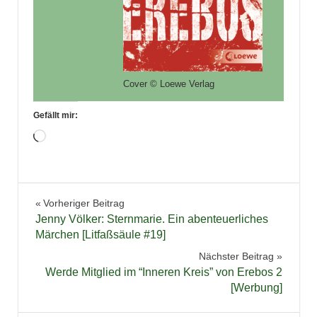
Cover © Loewe Verlag
Gefällt mir:
Wird
geladen …
Belletristik
Beitragsnavigation
Vorheriger Beitrag
Bücher
Jenny Völker: Sternmarie. Ein abenteuerliches
Jugendbuch
Märchen [Litfaßsäule #19]
Jugendthriller
Nächster Beitrag
Werde Mitglied im “Inneren Kreis” von Erebos 2
Literatur
[Werbung]
Rezension
Thriller