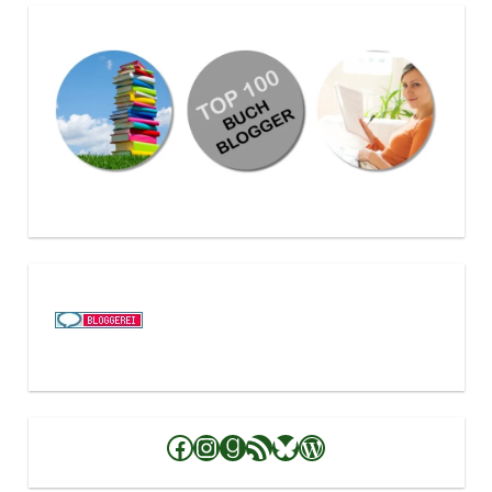
Facebook
Instagram
Goodreads
RSS-Feed
Bluesky
WordPress