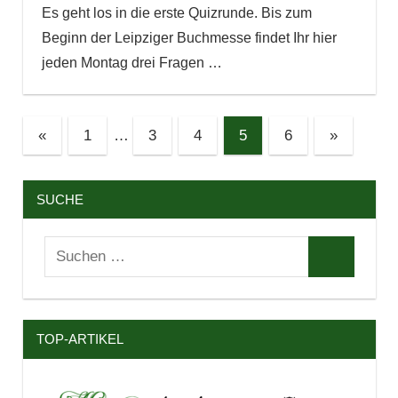
Es geht los in die erste Quizrunde. Bis zum
Beginn der Leipziger Buchmesse findet Ihr hier
jeden Montag drei Fragen
…
Seitennummerierung
Vorherige
Nächste
«
1
…
3
4
5
6
»
Beiträge
Beiträge
der
Beiträge
SUCHE
Suchen
Suchen
nach:
TOP-ARTIKEL