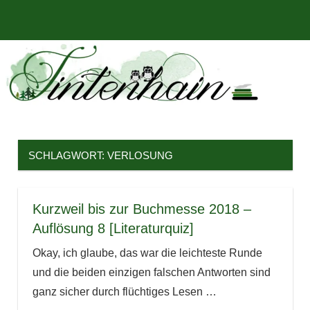
Zum
Bücher,
MENÜ
Inhalt
Tintenhain
Rezensionen
springen
und
–
mehr
Der
Buchblog
SCHLAGWORT:
VERLOSUNG
Kurzweil bis zur Buchmesse 2018 –
Auflösung 8 [Literaturquiz]
Okay, ich glaube, das war die leichteste Runde
und die beiden einzigen falschen Antworten sind
ganz sicher durch flüchtiges Lesen
…