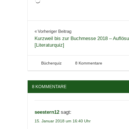
Wird
geladen …
Bücher
Gewinnspiel
Beitragsnavigation
Vorheriger Beitrag
Kurzweil bis zur Buchmesse 2018 – Auflösu
Literaturquiz
[Literaturquiz]
Quiz
Verlosung
15. Januar 2018
Tintenhain
Bücherquiz
8 Kommentare
8 KOMMENTARE
seestern12
sagt:
15. Januar 2018 um 16:40 Uhr