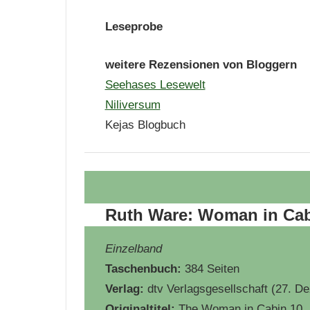
Leseprobe
weitere Rezensionen von Bloggern
Seehases Lesewelt
Niliversum
Kejas Blogbuch
Ruth Ware: Woman in Cab
Einzelband
Taschenbuch:
384 Seiten
Verlag:
dtv Verlagsgesellschaft (27. D
Originaltitel:
The Woman in Cabin 10