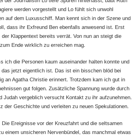
i der Journalistin Lo tiefe Spuren hinterlässt, baut Ruth
iere werden vorgestellt und Lo fühlt sich unwohl
en auf dem Luxusschiff. Man kennt sich in der Szene und
ll, dass ihr Exfreund Ben ebenfalls anwesend ist. Erst
 der Klappentext bereits verrät. Von nun an steigt die
 zum Ende wirklich zu erreichen mag.
s ich die Personen kaum auseinander halten konnte und
s jetzt eigentlich ist. Das ist ein bisschen blöd bei
 an Agatha Christie erinnert. Trotzdem kam ich gut in
ehnissen gut folgen. Zusätzliche Spannung wurde durch
d Judah vergeblich versucht Kontakt zu ihr aufzunehmen.
 der Geschichte und verleiten zu neuen Spekulationen.
. Die Ereignisse vor der Kreuzfahrt und die seltsamen
zu einem unsicheren Nervenbündel, das manchmal etwas