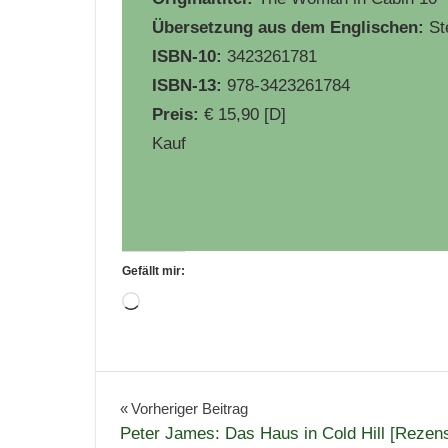
Übersetzung aus dem Englischen:
St
ISBN-10:
3423261781
ISBN-13:
978-3423261784
Preis:
€ 15,90 [D]
Kauf
Gefällt mir:
Wird
geladen …
Belletristik
Bücher
Beitragsnavigation
Vorheriger Beitrag
Peter James: Das Haus in Cold Hill [Rezens
Krimi