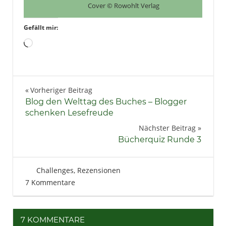
Cover © Rowohlt Verlag
Gefällt mir:
Wird
geladen …
Bücher
Beitragsnavigation
Vorheriger Beitrag
Humor
Blog den Welttag des Buches – Blogger
Lesen
schenken Lesefreude
Literatur
Nächster Beitrag
Bücherquiz Runde 3
Rezension
9. Februar 2013
Tintenhain
Challenges
,
Rezensionen
7 Kommentare
7 KOMMENTARE