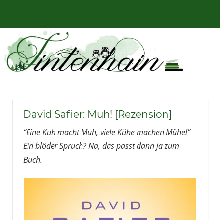
Zum
Bücher,
MENÜ
Inhalt
Tintenhain
Rezensionen
springen
und
–
mehr
Der
Buchblog
David Safier: Muh! [Rezension]
“Eine Kuh macht Muh, viele Kühe machen Mühe!”
Ein blöder Spruch? Na, das passt dann ja zum
Buch.