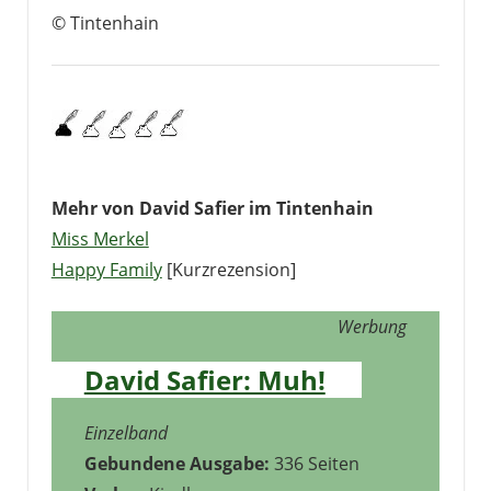
© Tintenhain
Mehr von David Safier im Tintenhain
Miss Merkel
Happy Family
[Kurzrezension]
Werbung
David Safier: Muh!
Einzelband
Gebundene Ausgabe:
336 Seiten