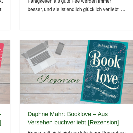
kt
Fähigkeiten als gute Fee werden immer
t
besser, und sie ist endlich glücklich verliebt!
…
–
Daphne Mahr: Booklove – Aus
]
Versehen buchverliebt [Rezension]
Emma hält nicht viel von kitschiger Romantasy