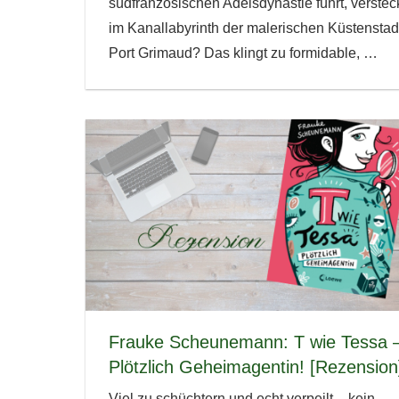
südfranzösischen Adelsdynastie führt, verstec
im Kanallabyrinth der malerischen Küstenstad
Port Grimaud? Das klingt zu formidable,
…
Frauke Scheunemann: T wie Tessa 
Plötzlich Geheimagentin! [Rezension
Viel zu schüchtern und echt verpeilt – kein