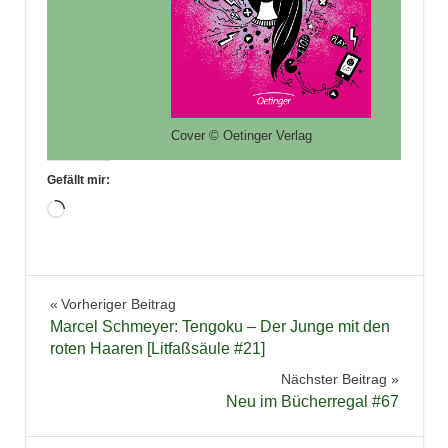
Cover © Oetinger Verlag
Gefällt mir:
Wird
geladen …
Belletristik
Beitragsnavigation
Vorheriger Beitrag
Buchbesprechung
Marcel Schmeyer: Tengoku – Der Junge mit den
Bücher
roten Haaren [Litfaßsäule #21]
Humor
Nächster Beitrag
Neu im Bücherregal #67
Jugendbuch
Literatur