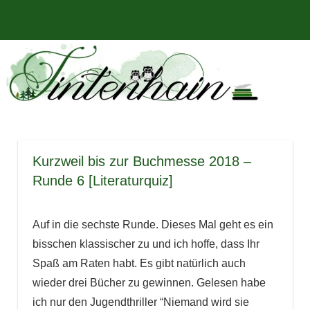
Zum
Bücher,
MENÜ
Inhalt
Tintenhain
Rezensionen
springen
und
–
mehr
Der
Buchblog
Kurzweil bis zur Buchmesse 2018 –
Runde 6 [Literaturquiz]
Auf in die sechste Runde. Dieses Mal geht es ein
bisschen klassischer zu und ich hoffe, dass Ihr
Spaß am Raten habt. Es gibt natürlich auch
wieder drei Bücher zu gewinnen. Gelesen habe
ich nur den Jugendthriller “Niemand wird sie