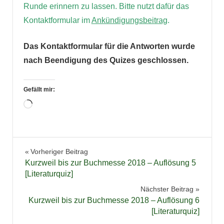
Runde erinnern zu lassen.
Bitte nutzt dafür das
Kontaktformular im
Ankündigungsbeitrag
.
Das Kontaktformular für die Antworten wurde
nach Beendigung des Quizes geschlossen.
Gefällt mir:
Wird
geladen …
Bücher
Beitragsnavigation
Vorheriger Beitrag
Gewinnspiel
Kurzweil bis zur Buchmesse 2018 – Auflösung 5
Literaturquiz
[Literaturquiz]
Quiz
Nächster Beitrag
Kurzweil bis zur Buchmesse 2018 – Auflösung 6
Verlosung
[Literaturquiz]