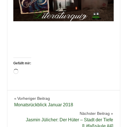
Gefällt mir:
Wird
geladen …
Bücher
Beitragsnavigation
Vorheriger Beitrag
Gewinnspiel
Monatsrückblick Januar 2018
Literatur
Nächster Beitrag
Literaturquiz
Jasmin Jülicher: Der Hüter – Stadt der Tiefe
[Litfaßsäule #4]
Quiz