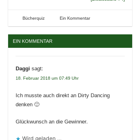
Verlosung
18. Februar 2018
Tintenhain
Bücherquiz
Ein Kommentar
EIN KOMMENTAR
Daggi
sagt:
18. Februar 2018 um 07:49 Uhr
Ich musste auch direkt an Dirty Dancing
denken 🙂
Glückwunsch an die Gewinner.
Wird geladen …