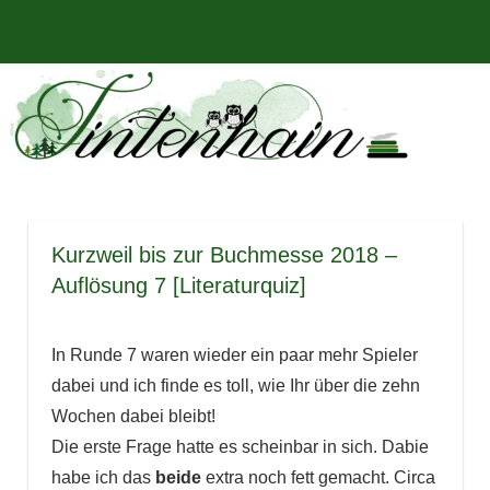
Zum
Bücher,
MENÜ
Inhalt
Tintenhain
Rezensionen
springen
und
–
mehr
Der
Buchblog
Kurzweil bis zur Buchmesse 2018 –
Auflösung 7 [Literaturquiz]
In Runde 7 waren wieder ein paar mehr Spieler
dabei und ich finde es toll, wie Ihr über die zehn
Wochen dabei bleibt!
Die erste Frage hatte es scheinbar in sich. Dabie
habe ich das
beide
extra noch fett gemacht. Circa