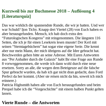
Kurzweil bis zur Buchmesse 2018 – Auflösung 4
[Literaturquiz]
Das war wirklich die spannendste Runde, die wir je hatten. Und wer
war Schuld? Ijon Tichy. Knapp drei Viertel (28) von Euch haben es
aber herausgefunden. Mensch, ich hab doch extra den
“Futurologischen Kongress” mit reingenommen. Die längsten 116
Seiten, die ich je für einen Lesekreis lesen musste! Der Kerl mit
seinen “Sterntagebüchern” hat sogar eine eigene Serie. Die kennt
aber nur mein Mann, der mich übrigens auf die Idee gebracht hat.
Beschwerden gehen bitte an seine Adresse. Mit Euren Antworten
aus “Per Anhalter durch die Galaxis” habt Ihr eine Frage aus Runde
8 vorweggenommen, die werde ich dann wohl durch eine neue
ersetzen. Sorry an alle, die wegen dem Beteigeuze auf die falsche
Spur gebracht wurden, da hab ich gar nicht dran gedacht, dass Ford
Prefect da her kommt. (Aber sie reisen nicht da hin, soweit ich mich
erinnere.)
Patricia Highsmith haben alle von Euch herausgefunden und beim
Prequel habe ich die “Vorgeschichte” mit einem halben Punkt gelten
lassen.
Vierte Runde – die Antworten