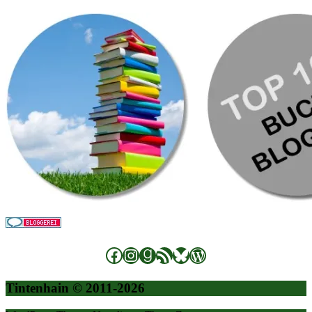
Facebook
Instagram
Goodreads
RSS-Feed
Bluesky
WordPress
Tintenhain © 2011-2026