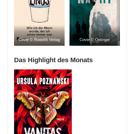
Cover © Rowohlt Verlag
Cover © Oetinger
Das
Highlight
des Monats