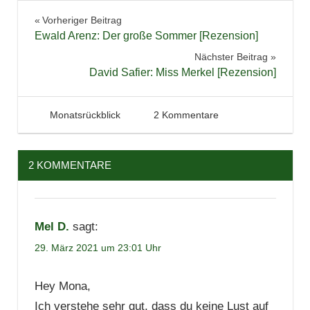
Bücher
Beitragsnavigation
Vorheriger Beitrag
Highlights
Ewald Arenz: Der große Sommer [Rezension]
Jugendbuch
Nächster Beitrag
Lesen
David Safier: Miss Merkel [Rezension]
Literatur
Rückblick
28. März 2021
Tintenhain
Monatsrückblick
2 Kommentare
Statistik
2 KOMMENTARE
Mel D.
sagt:
29. März 2021 um 23:01 Uhr
Hey Mona,
Ich verstehe sehr gut, dass du keine Lust auf