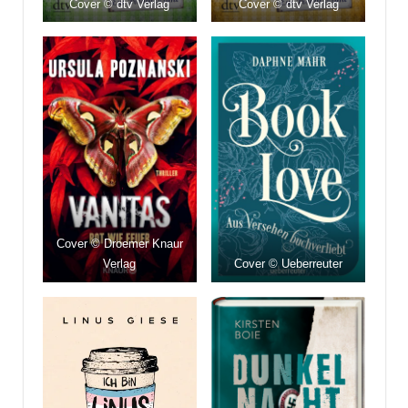
Cover © dtv Verlag
Cover © dtv Verlag
Cover © Droemer Knaur
Verlag
Cover © Ueberreuter