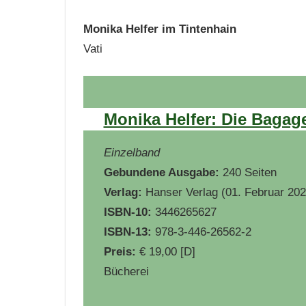
Monika Helfer im Tintenhain
Vati
Monika Helfer: Die Bagag
Einzelband
Gebundene Ausgabe:
240 Seiten
Verlag:
Hanser Verlag (01. Februar 202
ISBN-10:
3446265627
ISBN-13:
978-3-446-26562-2
Preis:
€ 19,00 [D]
Bücherei