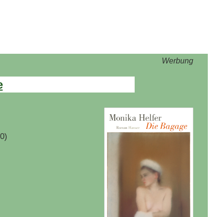
Werbung
e
0)