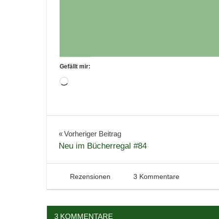
Gefällt mir:
Wird
geladen …
Buchbesprechung
Bücher
Beitragsnavigation
Vorheriger Beitrag
Neu im Bücherregal #84
Lesen
Literatur
Rezension
1. Februar 2021
Tintenhain
Rezensionen
3 Kommentare
3 KOMMENTARE