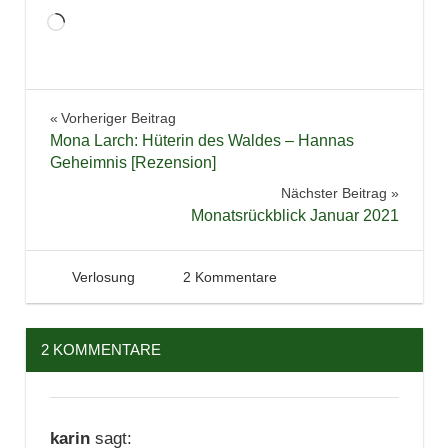
Wird
geladen …
Film
Beitragsnavigation
Vorheriger Beitrag
Netflix
Mona Larch: Hüterin des Waldes – Hannas
Thriller
Geheimnis [Rezension]
Verfilmung
Nächster Beitrag
Monatsrückblick Januar 2021
16. Februar 2021
Tintenhain
Verlosung
2 Kommentare
2 KOMMENTARE
karin
sagt: