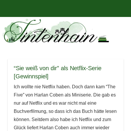
Zum
Bücher,
MENÜ
Inhalt
Tintenhain
Rezensionen
springen
und
–
mehr
Der
Buchblog
“Sie weiß von dir” als Netflix-Serie
[Gewinnspiel]
Ich wollte nie Netflix haben. Doch dann kam “The
Five” von Harlan Coben als Miniserie. Die gab es
nur auf Netflix und es war nicht mal eine
Buchverfilmung, so dass ich das Buch hätte lesen
können. Seitdem also habe ich Netflix und zum
Glück liefert Harlan Coben auch immer wieder