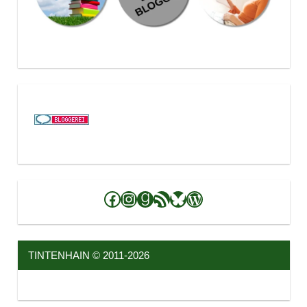
Facebook
Instagram
Goodreads
RSS-Feed
Bluesky
WordPress
TINTENHAIN © 2011-2026