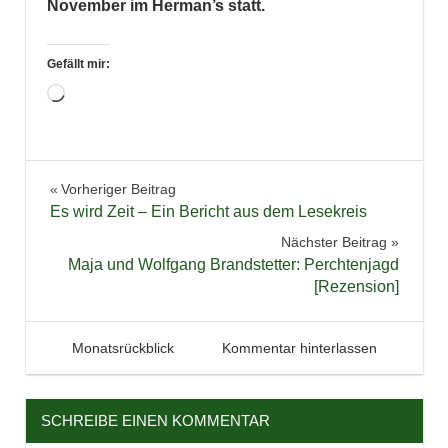
November im Herman’s statt.
Gefällt mir:
Wird
geladen …
Bücher
Beitragsnavigation
Vorheriger Beitrag
Highlights
Es wird Zeit – Ein Bericht aus dem Lesekreis
Jugendbuch
Nächster Beitrag
Lesen
Maja und Wolfgang Brandstetter: Perchtenjagd
[Rezension]
Lesung
Literatur
Rückblick
17. November 2019
Tintenhain
Monatsrückblick
Kommentar hinterlassen
Statistik
Thriller
SCHREIBE EINEN KOMMENTAR