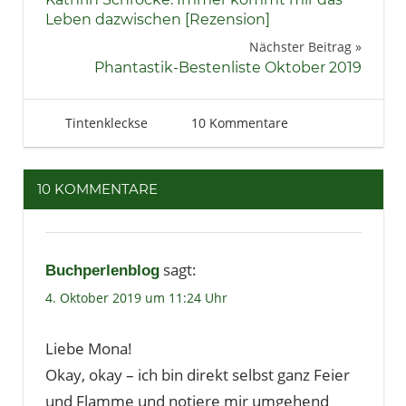
Bücher
Leben dazwischen [Rezension]
Lesen
Nächster Beitrag
Phantastik-Bestenliste Oktober 2019
Literatur
Rezension
Roman
4. Oktober 2019
Tintenhain
Tintenkleckse
10 Kommentare
10 KOMMENTARE
sagt:
Buchperlenblog
4. Oktober 2019 um 11:24 Uhr
Liebe Mona!
Okay, okay – ich bin direkt selbst ganz Feier
und Flamme und notiere mir umgehend