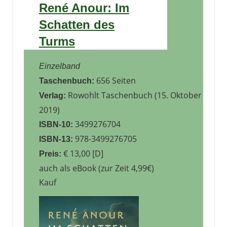
René Anour: Im
Schatten des
Turms
Einzelband
656 Seiten
Taschenbuch:
Rowohlt Taschenbuch (15. Oktober
Verlag:
2019)
3499276704
ISBN-10:
978-3499276705
ISBN-13:
€ 13,00 [D]
Preis:
auch als eBook (zur Zeit 4,99€)
Kauf