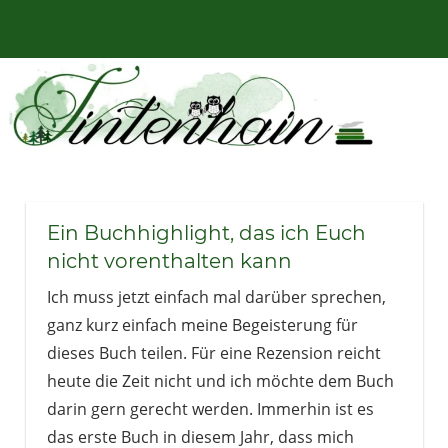
Zum
Bücher,
MENÜ
Inhalt
Tintenhain
Rezensionen
springen
und
–
mehr
Der
Buchblog
Ein Buchhighlight, das ich Euch
nicht vorenthalten kann
Ich muss jetzt einfach mal darüber sprechen,
ganz kurz einfach meine Begeisterung für
dieses Buch teilen. Für eine Rezension reicht
heute die Zeit nicht und ich möchte dem Buch
darin gern gerecht werden. Immerhin ist es
das erste Buch in diesem Jahr, dass mich