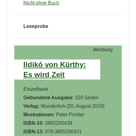
Nicht ohne Buch
Leseprobe
Werbung
Ildikó von Kürthy:
Es wird Zeit
Einzelband
Gebundene Ausgabe:
320 Seiten
Verlag:
Wunderlich (20. August 2019)
Illustrationen:
Peter Pichler
ISBN-10:
3805200439
ISBN-13:
978-3805200431