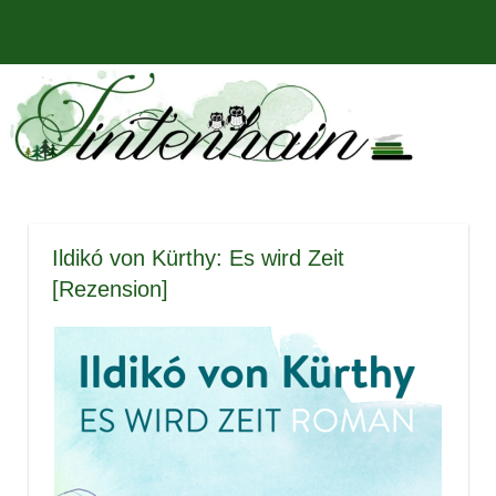
Zum
Bücher,
MENÜ
Inhalt
Tintenhain
Rezensionen
springen
und
–
mehr
Der
Buchblog
Ildikó von Kürthy: Es wird Zeit
[Rezension]