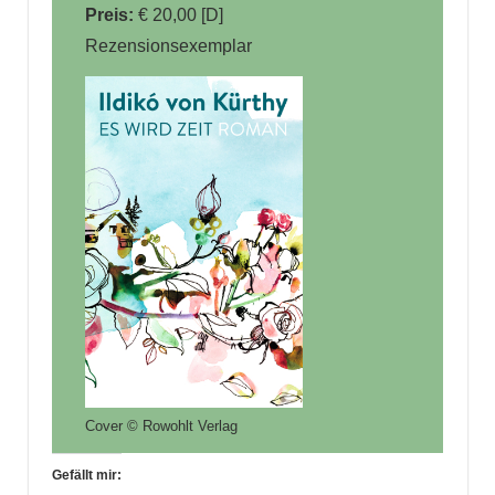
Preis:
€ 20,00 [D]
Rezensionsexemplar
Cover © Rowohlt Verlag
Gefällt mir: