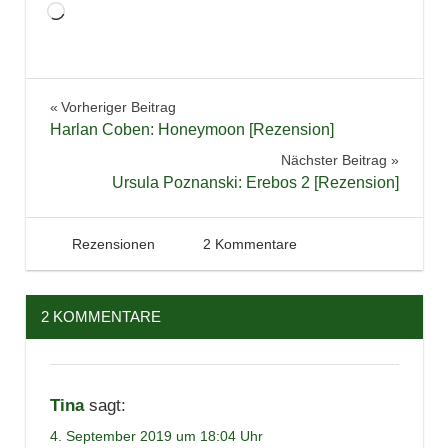
Wird
geladen …
Belletristik
Beitragsnavigation
Vorheriger Beitrag
Buchbesprechung
Harlan Coben: Honeymoon [Rezension]
Bücher
Nächster Beitrag
Lesen
Ursula Poznanski: Erebos 2 [Rezension]
Liebe
Literatur
18. August 2019
Tintenhain
Rezensionen
2 Kommentare
Rezension
Roman
2 KOMMENTARE
Tina
sagt:
4. September 2019 um 18:04 Uhr