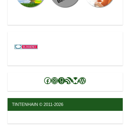
Facebook
Instagram
Goodreads
RSS-Feed
Bluesky
WordPress
TINTENHAIN © 2011-2026