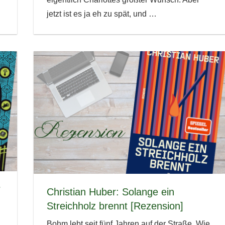
jetzt ist es ja eh zu spät, und
…
r
Christian Huber: Solange ein
Streichholz brennt [Rezension]
Bohm lebt seit fünf Jahren auf der Straße. Wie